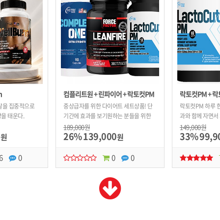
n
컴플리트원 + 린파이어 + 락토컷PM
락토컷PM + 
살을 집중적으로
중상급자를 위한 다이어트 세트상품! 단
락토컷PM 하루 
을 태운다.
기간에 효과를 보기원하는 분들을 위한
과와 함께 자면서
최애템의 조합
수면 다이어트!
189,000원
149,000원
0
26%
139,000
33%
99,9
원
원
6
0
0
0