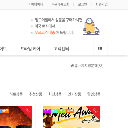
마이페이지
주문배송조회
로그인
회원가입
어트
프라임 케어
고객센터
홈 >
체지방분해(88)
히트상품
추천상품
최신상품
인기상품
할인상품
DC
DC