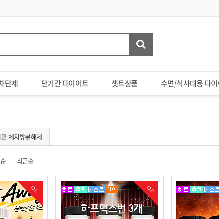
차단제
단기간 다이어트
셋트상품
수면/식사대용 다이
비만 체지방분해제
글순
최근순
DC
DC