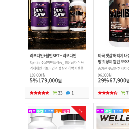
리포다인+웰번SET + 리포다인
미국 뱃살 허벅지 내
방 컷팅제 웰번 보조
Special 수요이벤트상품_ 최상급자 식욕
억제제인 리포다인과 뱃살과 허벅지살을
숨겨진 뱃살과 허벅지 
타파하는 체지방분해제인 웰번_ 환상의
공략하며 뭉쳐진 체지방
189,000원
96,000원
5%
179,000
29%
67,900
조합 거기에 리포다인 사은품까지...미쳤
원
다!!!
33
1
7
DC