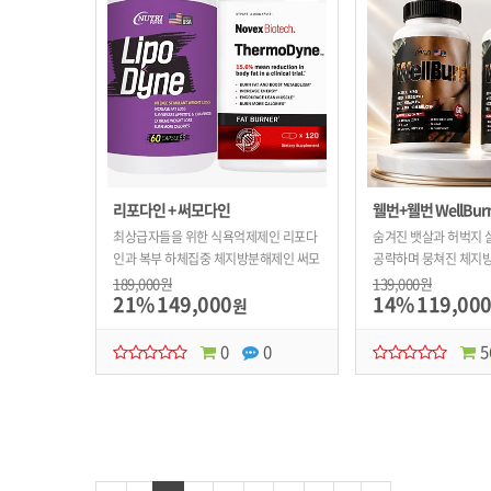
리포다인 + 써모다인
웰번+웰번 WellBur
최상급자들을 위한 식욕억제제인 리포다
숨겨진 뱃살과 허벅지 
인과 복부 하체집중 체지방분해제인 써모
공략하며 뭉쳐진 체지방
다인과의 콜라보. 확실한 효과와 확실한
189,000원
139,000원
21%
149,000
14%
119,00
반응!!!
원
0
0
5