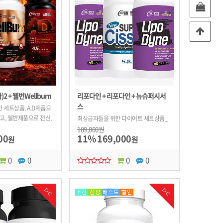
2 + 웰번Wellburn
리포다인 + 리포다인 + 뉴슈퍼시서
스
 세트상품, A.D제품으
고, 웰번제품으로 전신,
최상급자들을 위한 다이어트 세트상품_
쳐진 뱃살과 허벅지살과
최상급자 식욕억제제인 리포다인 2개의
189,000원
00
11%
169,000
원
SET와 전신용 체지방분해제인 뉴슈퍼시
원
서스와의 조합
0
0
0
0
DC
DC