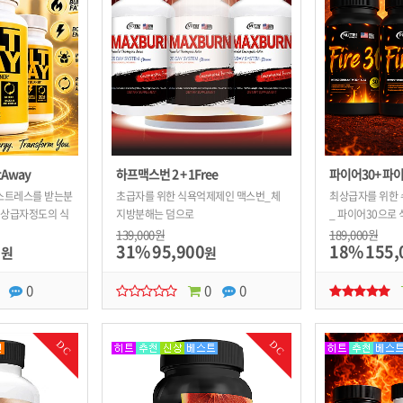
tAway
하프맥스번 2 + 1Free
파이어30+ 파이
스트레스를 받는분
초급자를 위한 식욕억제제인 맥스번_체
최상급자를 위한
! 상급자정도의 식
지방분해는 덤으로
_ 파이어30으로
체지방분해와 식욕억
PM으로 자면서까
139,000원
189,000원
0
31%
95,900
18%
155,
원
원
0
0
0
DC
DC