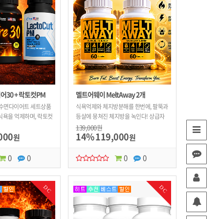
어30 + 락토컷PM
멜트어웨이 MeltAway 2개
 수면다이어트 세트상품
식욕억제와 체지방분해를 한번에, 팔뚝과
 식욕을 억제하며, 락토컷
등살에 뭉쳐진 체지방을 녹인다! 상급자
지 체지방을 분해한다.
에게 해당하는 식욕억제효과까지~
139,000원
000
14%
119,000
원
원
0
0
0
0
DC
DC