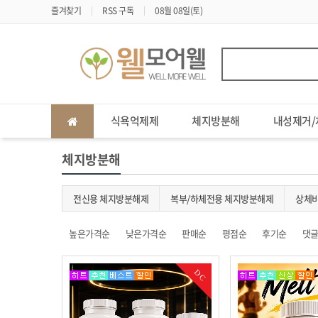
즐겨찾기
RSS 구독
08월 08일(토)
식욕억제제
체지방분해
내성제거/
체지방분해
전신용 체지방분해제
복부/하체전용 체지방분해제
상체
높은가격순
낮은가격순
판매순
평점순
후기순
댓
DC