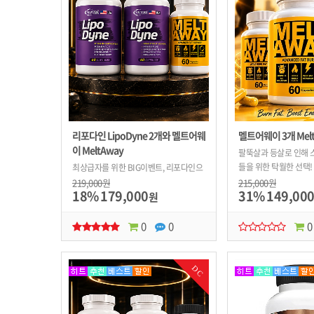
리포다인 LipoDyne 2개와 멜트어웨
멜트어웨이 3개 Mel
이 MeltAway
팔뚝살과 등살로 인해 
들을 위한 탁월한 선택
최상급자를 위한 BIG이벤트, 리포다인으
욕억제의 효과까지! 
로 식욕을 잡고, 멜트어웨이로 몸에 쌓여
219,000원
215,000원
18%
179,000
31%
149,00
제를 한번에~
진(팔뚝살, 등살)들을 제거한다.
원
0
0
0
DC