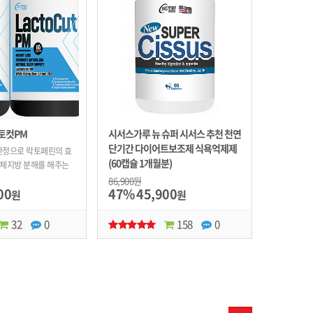
락토컷PM
시서스가루 뉴 슈퍼 시서스 추천 천연
단기간 다이어트보조제 식욕억제제
한정으로 락토페린의 효
(60캡슐 1개월분)
 체지방 분해를 해주는
시서스가루 뉴 슈퍼 시서스 추천 천연 단
86,900원
00
47%
45,900
원
원
기간 다이어트보조제 식욕억제제(60캡슐
1개월분)
32
0
158
0