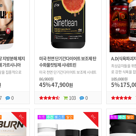
장 지방분해 체지
미국 천연 단기간다이어트 보조제 탄
A.D(식욕파괴자)
제 가르시니아
수화물컷팅제 시네트린
최상급자들을 위한
로 강한 식욕을 잡
살을 집중적으로
미국 천연 단기간다이어트 보조제 시네트
특별히 지방이 뭉
을 태운다.
롤과 모로오렌지의 조화 (시네트린 60캡
86,900원
185,000원
45%
47,900
5%
175,0
배살을 제거한다!
원
슐, 1개월분)
원
7
0
103
0
DC
DC