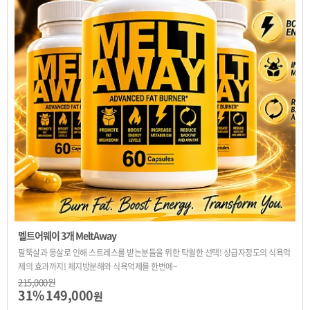
멜트어웨이 3개 MeltAway
팔뚝살과 등살로 인해 스트레스를 받는분들을 위한 탁월한 선택! 상급자정도의 식욕억
제의 효과까지! 체지방분해와 식욕억제를 한번에~
215,000원
31%
149,000
원