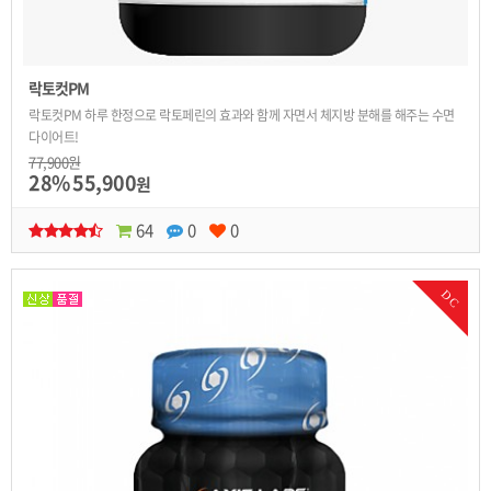
락토컷PM
락토컷PM 하루 한정으로 락토페린의 효과와 함께 자면서 체지방 분해를 해주는 수면
다이어트!
77,900원
28%
55,900
원
64
0
0
DC