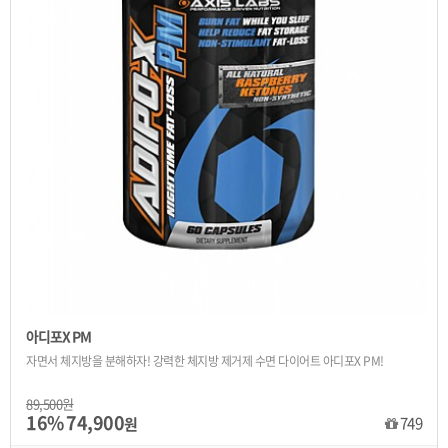
아디포X PM
자면서 체지방을 분해하자! 강력한 체지방 제거제 수면 다이어트 아디포X PM!
89,500원
16%
74,900
749
원