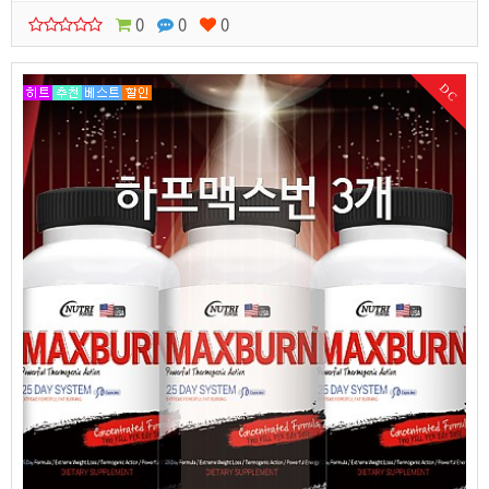
0
0
0
DC