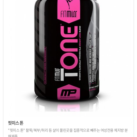
핏미스 톤
"핏미스 톤" 팔뚝/복부/허리 등 살이 몰린곳을 집중적으로 빼주는 여성전용 체지방 분
해제품