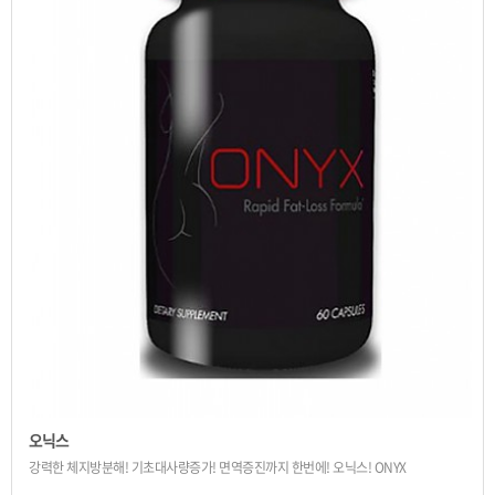
오닉스
강력한 체지방분해! 기초대사량증가! 면역증진까지 한번에! 오닉스! ONYX