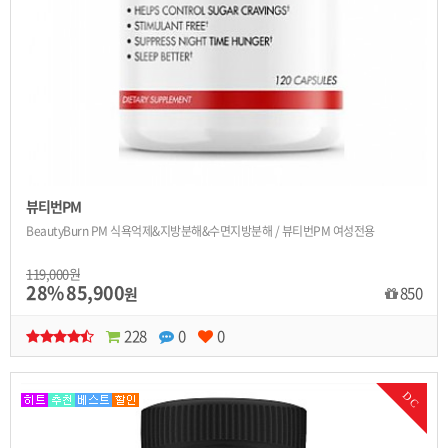
뷰티번PM
BeautyBurn PM 식욕억제&지방분해&수면지방분해 / 뷰티번PM 여성전용
119,000원
28%
85,900
850
원
228
0
0
DC