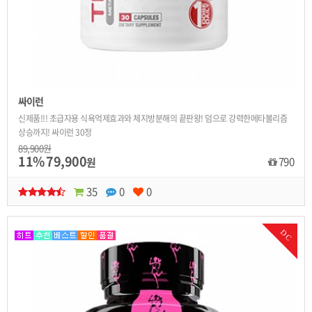
싸이런
신제품!!! 초급자용 식욕억제효과와 체지방분해의 끝판왕! 덤으로 강력한메타볼리즘
상승까지! 싸이런 30정
89,900원
11%
79,900
790
원
35
0
0
DC