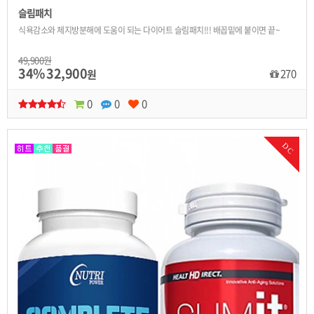
슬림패치
식욕감소와 체지방분해에 도움이 되는 다이어트 슬림패치!!! 배꼽밑에 붙이면 끝~
49,900원
34%
32,900
270
원
0
0
0
DC