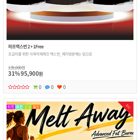
하프맥스번 2 + 1Free
초급자를 위한 식욕억제제인 맥스번_체지방분해는 덤으로
139,000원
31%
95,900
원
0
0
0
DC