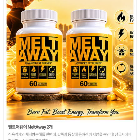
멜트어웨이 MeltAway 2개
식욕억제와 체지방분해를 한번에, 팔뚝과 등살에 뭉쳐진 체지방을 녹인다! 상급자에게