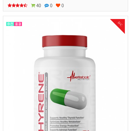
40
0
0
DC