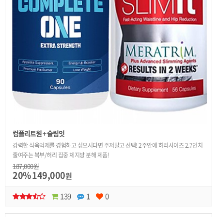
컴플리트원 + 슬림잇
강력한 식욕억제를 경험하고 싶으시다면 주저말고 선택! 2주안에 허리사이즈 2.7인치
줄여주는 복부/허리 집중 체지방 분해 제품!
187,000원
20%
149,000
원
139
1
0