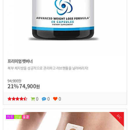
프리미엄 팻버너
복부 체지방을 성공적으로 관리하고 러브핸들을 날려버리자!
94,900원
21%
74,900
원
0
0
0
DC