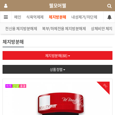
웰모어웰
메인
식욕억제제
체지방분해
내성제거/차단제
단기간 
전신용 체지방분해제
복부/하체전용 체지방분해제
상체비만 체지
체지방분해
체지방분해(88)
상품정렬
DC