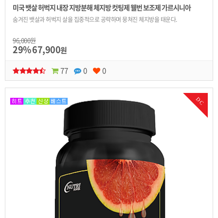
미국 뱃살 허벅지 내장 지방분해 체지방 컷팅제 웰번 보조제 가르시니아
숨겨진 뱃살과 허벅지 살을 집중적으로 공략하며 뭉쳐진 체지방을 태운다.
96,000원
29%
67,900
원
77
0
0
DC